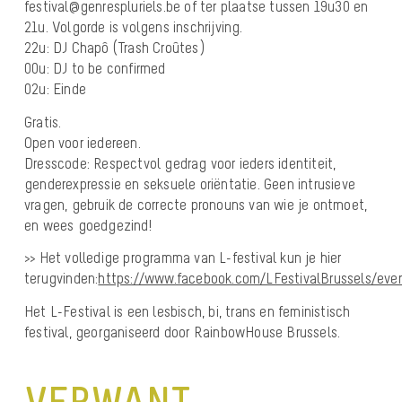
festival@genrespluriels.be of ter plaatse tussen 19u30 en
21u. Volgorde is volgens inschrijving.
22u: DJ Chapô (Trash Croûtes)
00u: DJ to be confirmed
02u: Einde
Gratis.
Open voor iedereen.
Dresscode: Respectvol gedrag voor ieders identiteit,
genderexpressie en seksuele oriëntatie. Geen intrusieve
vragen, gebruik de correcte pronouns van wie je ontmoet,
en wees goedgezind!
>> Het volledige programma van L-festival kun je hier
terugvinden:
https://www.facebook.com/LFestivalBrussels/eve
Het L-Festival is een lesbisch, bi, trans en feministisch
festival, georganiseerd door RainbowHouse Brussels.
VERWANT