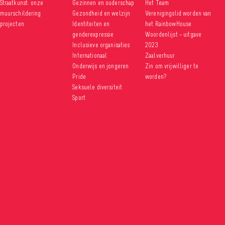
Straatkunst: onze
Gezinnen en ouderschap
Het Team
muurschildering
Gezondheid en welzijn
Verenigingslid worden van
projecten
Identiteiten en
het RainbowHouse
genderexpressie
Woordenlijst – uitgave
Inclusieve organisaties
2023
Internationaal
Zaalverhuur
Onderwijs en jongeren
Zin om vrijwilliger te
Pride
worden?
Seksuele diversiteit
Sport