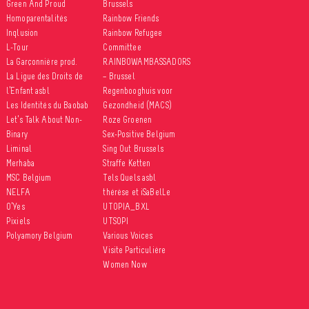
Green And Proud
Brussels
Homoparentalités
Rainbow Friends
Inqlusion
Rainbow Refugee
L-Tour
Committee
La Garçonnière prod.
RAINBOWAMBASSADORS
La Ligue des Droits de
– Brussel
l’Enfant asbl
Regenbooghuis voor
Les Identités du Baobab
Gezondheid (MACS)
Let’s Talk About Non-
Roze Groenen
Binary
Sex-Positive Belgium
Liminal
Sing Out Brussels
Merhaba
Straffe Ketten
MSC Belgium
Tels Quels asbl
NELFA
thérèse et iSaBelLe
O’Yes
UTOPIA_BXL
Pixiels
UTSOPI
Polyamory Belgium
Various Voices
Visite Particulière
Women Now