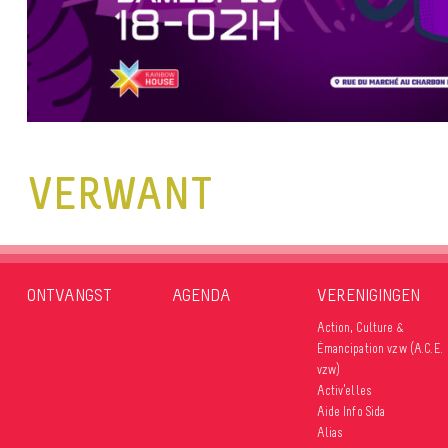
VERWANT
ONTVANGST
AGENDA
VERENIGINGEN
Action, Culture &
Émancipation vzw (A.C.E.
vzw)
Activ’elles
Aide Info Sida
Alias