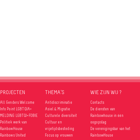
PROJECTEN
THEMA’S
WIE ZIJN WIJ ?
All Genders Welcome
Antidiscriminatie
Contacts
Info Point LGBTQIA+
Asiel & Migratie
De diensten van
MELDING LGBTQI+FOBIE
Culturele diversiteit
Rainbowhouse in één
Politiek werk van
Cultuur en
oogopslag
RainbowHouse
vrijetijdsbesteding
De verenigingsbar van het
Rainbows United
Focus op vrouwen
RainbowHouse