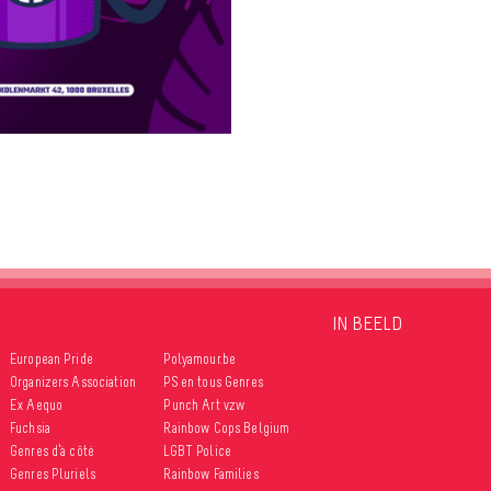
IN BEELD
European Pride
Polyamour.be
Organizers Association
PS en tous Genres
Ex Aequo
Punch Art vzw
Fuchsia
Rainbow Cops Belgium
Genres d’à côté
LGBT Police
Genres Pluriels
Rainbow Families