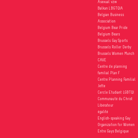
Asexual vzw
Balkan LBGTQIA
Belgian Business
Association
Belgium Bear Pride
Belgium Bears
Brussels Gay Sports
Brussels Roller Derby
Brussels Women Munch
CAVE
Centre de planning
familial Plan F
Centre Planning Familial
Jette
Cercle Etudiant LGBTQI
Communauté du Christ
Libérateur
égalité
English-speaking Gay
Organization for Women
Entre Gays Belgique