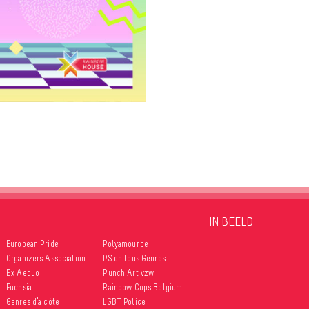
IN BEELD
European Pride
Polyamour.be
Organizers Association
PS en tous Genres
Ex Aequo
Punch Art vzw
Fuchsia
Rainbow Cops Belgium
Genres d’à côté
LGBT Police