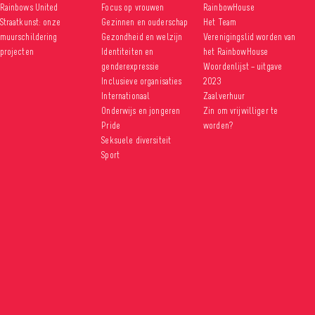
Rainbows United
Focus op vrouwen
RainbowHouse
Straatkunst: onze
Gezinnen en ouderschap
Het Team
muurschildering
Gezondheid en welzijn
Verenigingslid worden van
projecten
Identiteiten en
het RainbowHouse
genderexpressie
Woordenlijst – uitgave
Inclusieve organisaties
2023
Internationaal
Zaalverhuur
Onderwijs en jongeren
Zin om vrijwilliger te
Pride
worden?
Seksuele diversiteit
Sport