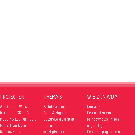
PROJECTEN
THEMA’S
WIE ZIJN WIJ ?
All Genders Welcome
Antidiscriminatie
Contacts
Info Point LGBTQIA+
Asiel & Migratie
De diensten van
MELDING LGBTQI+FOBIE
Culturele diversiteit
Rainbowhouse in één
Politiek werk van
Cultuur en
oogopslag
RainbowHouse
vrijetijdsbesteding
De verenigingsbar van het