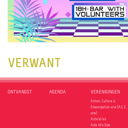
VERWANT
ONTVANGST
AGENDA
VERENIGINGEN
Action, Culture &
Émancipation vzw (A.C.E.
vzw)
Activ’elles
Aide Info Sida