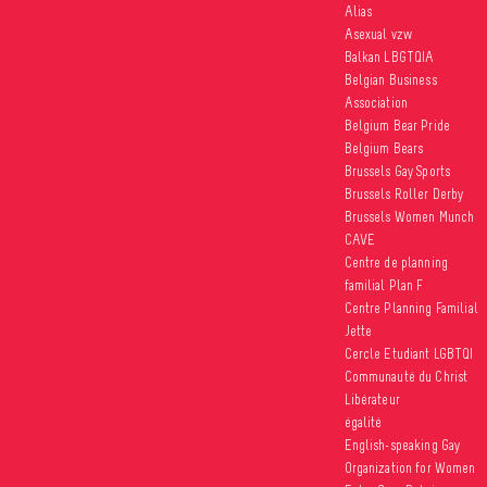
Alias
Asexual vzw
Balkan LBGTQIA
Belgian Business
Association
Belgium Bear Pride
Belgium Bears
Brussels Gay Sports
Brussels Roller Derby
Brussels Women Munch
CAVE
Centre de planning
familial Plan F
Centre Planning Familial
Jette
Cercle Etudiant LGBTQI
Communauté du Christ
Libérateur
égalité
English-speaking Gay
Organization for Women