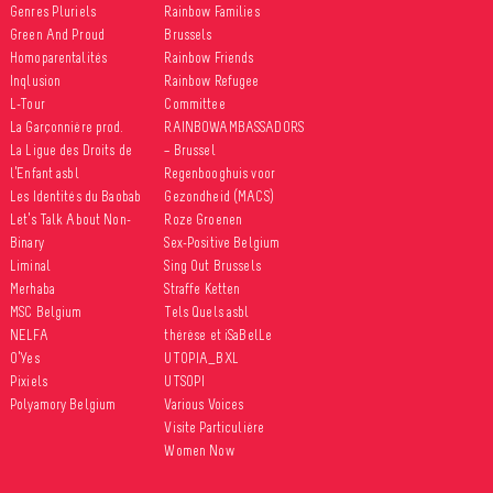
Genres Pluriels
Rainbow Families
Green And Proud
Brussels
Homoparentalités
Rainbow Friends
Inqlusion
Rainbow Refugee
L-Tour
Committee
La Garçonnière prod.
RAINBOWAMBASSADORS
La Ligue des Droits de
– Brussel
l’Enfant asbl
Regenbooghuis voor
Les Identités du Baobab
Gezondheid (MACS)
Let’s Talk About Non-
Roze Groenen
Binary
Sex-Positive Belgium
Liminal
Sing Out Brussels
Merhaba
Straffe Ketten
MSC Belgium
Tels Quels asbl
NELFA
thérèse et iSaBelLe
O’Yes
UTOPIA_BXL
Pixiels
UTSOPI
Polyamory Belgium
Various Voices
Visite Particulière
Women Now