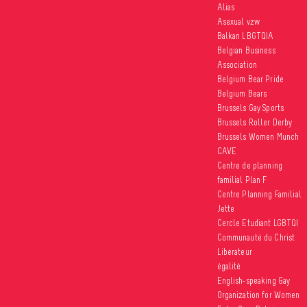
Alias
Asexual vzw
Balkan LBGTQIA
Belgian Business
Association
Belgium Bear Pride
Belgium Bears
Brussels Gay Sports
Brussels Roller Derby
Brussels Women Munch
CAVE
Centre de planning
familial Plan F
Centre Planning Familial
Jette
Cercle Etudiant LGBTQI
Communauté du Christ
Libérateur
égalité
English-speaking Gay
Organization for Women