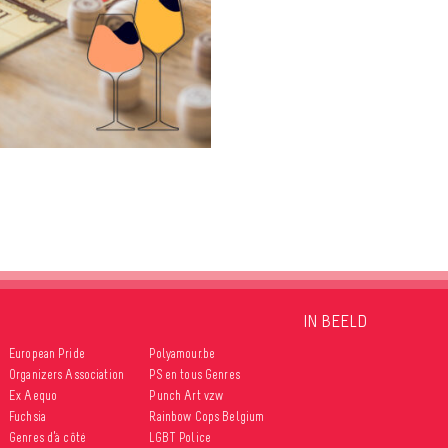
IN BEELD
European Pride
Polyamour.be
Organizers Association
PS en tous Genres
Ex Aequo
Punch Art vzw
Fuchsia
Rainbow Cops Belgium
Genres d’à côté
LGBT Police