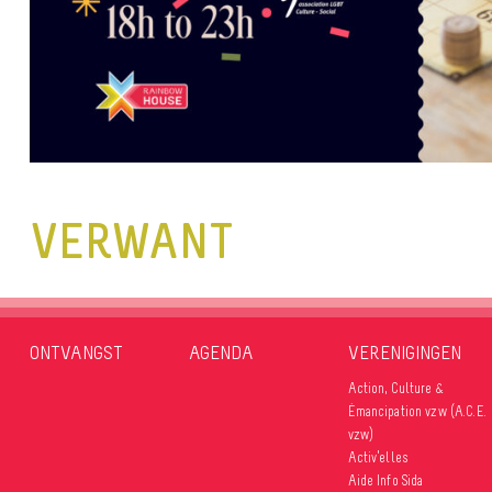
VERWANT
ONTVANGST
AGENDA
VERENIGINGEN
Action, Culture &
Émancipation vzw (A.C.E.
vzw)
Activ’elles
Aide Info Sida