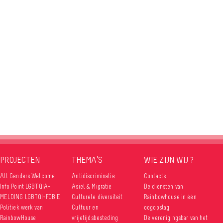
PROJECTEN
THEMA’S
WIE ZIJN WIJ ?
All Genders Welcome
Antidiscriminatie
Contacts
Info Point LGBTQIA+
Asiel & Migratie
De diensten van
MELDING LGBTQI+FOBIE
Culturele diversiteit
Rainbowhouse in één
Politiek werk van
Cultuur en
oogopslag
RainbowHouse
vrijetijdsbesteding
De verenigingsbar van het