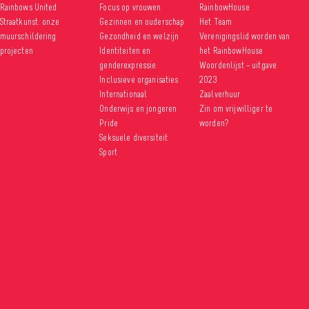
Rainbows United
Focus op vrouwen
RainbowHouse
Straatkunst: onze
Gezinnen en ouderschap
Het Team
muurschildering
Gezondheid en welzijn
Verenigingslid worden van
projecten
Identiteiten en
het RainbowHouse
genderexpressie
Woordenlijst – uitgave
Inclusieve organisaties
2023
Internationaal
Zaalverhuur
Onderwijs en jongeren
Zin om vrijwilliger te
Pride
worden?
Seksuele diversiteit
Sport