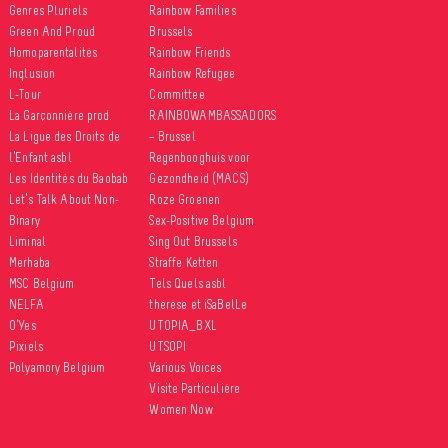
Genres Pluriels
Rainbow Families
Green And Proud
Brussels
Homoparentalités
Rainbow Friends
Inqlusion
Rainbow Refugee
L-Tour
Committee
La Garçonnière prod.
RAINBOWAMBASSADORS
La Ligue des Droits de
– Brussel
l’Enfant asbl
Regenbooghuis voor
Les Identités du Baobab
Gezondheid (MACS)
Let’s Talk About Non-
Roze Groenen
Binary
Sex-Positive Belgium
Liminal
Sing Out Brussels
Merhaba
Straffe Ketten
MSC Belgium
Tels Quels asbl
NELFA
thérèse et iSaBelLe
O’Yes
UTOPIA_BXL
Pixiels
UTSOPI
Polyamory Belgium
Various Voices
Visite Particulière
Women Now