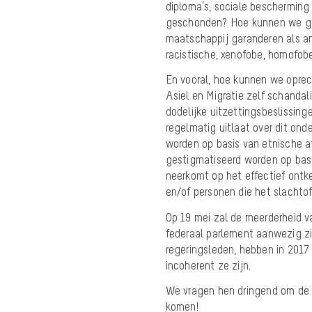
diploma’s, sociale beschermin
geschonden? Hoe kunnen we goe
maatschappij garanderen als an
racistische, xenofobe, homofobe
En vooral, hoe kunnen we oprec
Asiel en Migratie zelf schand
dodelijke uitzettingsbeslissin
regelmatig uitlaat over dit ond
worden op basis van etnische af
gestigmatiseerd worden op basi
neerkomt op het effectief ont
en/of personen die het slachtof
Op 19 mei zal de meerderheid va
federaal parlement aanwezig zij
regeringsleden, hebben in 2017 
incoherent ze zijn.
We vragen hen dringend om de P
komen!