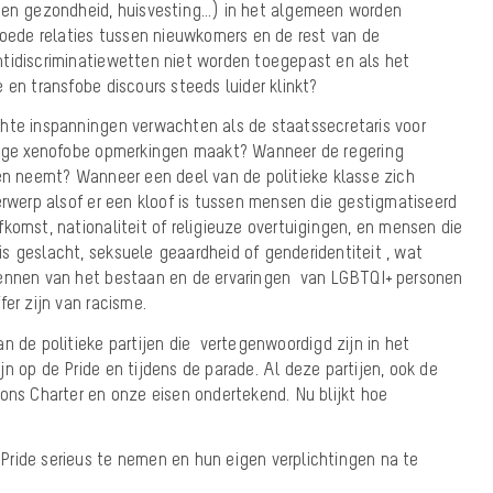
g en gezondheid, huisvesting…) in het algemeen worden
de relaties tussen nieuwkomers en de rest van de
tidiscriminatiewetten niet worden toegepast en als het
 en transfobe discours steeds luider klinkt?
hte inspanningen verwachten als de staatssecretaris voor
alige xenofobe opmerkingen maakt? Wanneer de regering
gen neemt? Wanneer een deel van de politieke klasse zich
erwerp alsof er een kloof is tussen mensen die gestigmatiseerd
komst, nationaliteit of religieuze overtuigingen, en mensen die
s geslacht, seksuele geaardheid of genderidentiteit , wat
kennen van het bestaan en de ervaringen van LGBTQI+ personen
fer zijn van racisme.
n de politieke partijen die vertegenwoordigd zijn in het
n op de Pride en tijdens de parade. Al deze partijen, ook de
ons Charter en onze eisen ondertekend. Nu blijkt hoe
ride serieus te nemen en hun eigen verplichtingen na te