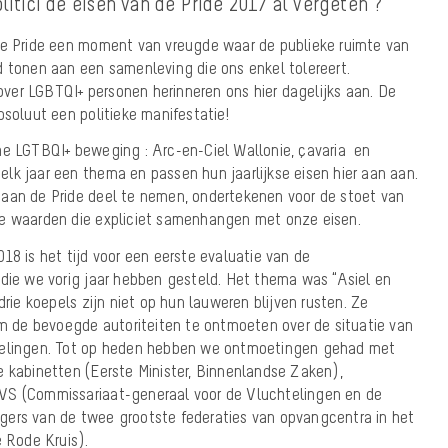
olitici de eisen van de Pride 2017 al vergeten ?
de Pride een moment van vreugde waar de publieke ruimte van
d tonen aan een samenleving die ons enkel tolereert.
er LGBTQI+ personen herinneren ons hier dagelijks aan. De
bsoluut een politieke manifestatie!
he LGTBQI+ beweging : Arc-en-Ciel Wallonie, çavaria en
lk jaar een thema en passen hun jaarlijkse eisen hier aan aan.
aan de Pride deel te nemen, ondertekenen voor de stoet van
ze waarden die expliciet samenhangen met onze eisen.
18 is het tijd voor een eerste evaluatie van de
 die we vorig jaar hebben gesteld. Het thema was “Asiel en
drie koepels zijn niet op hun lauweren blijven rusten. Ze
de bevoegde autoriteiten te ontmoeten over de situatie van
telingen. Tot op heden hebben we ontmoetingen gehad met
e kabinetten (Eerste Minister, Binnenlandse Zaken),
VS (Commissariaat-generaal voor de Vluchtelingen en de
gers van de twee grootste federaties van opvangcentra in het
e Rode Kruis).