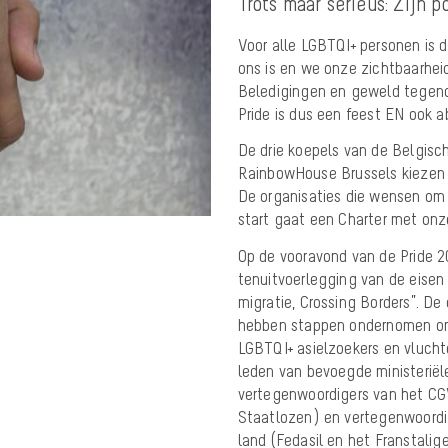
Trots maar serieus: Zijn p
Voor alle LGBTQI+ personen is 
ons is en we onze zichtbaarhei
Beledigingen en geweld tegenov
Pride is dus een feest EN ook a
De drie koepels van de Belgisc
RainbowHouse Brussels kiezen e
De organisaties die wensen om 
start gaat een Charter met on
Op de vooravond van de Pride 20
tenuitvoerlegging van de eisen
migratie, Crossing Borders”. De 
hebben stappen ondernomen om 
LGBTQI+ asielzoekers en vluch
leden van bevoegde ministeriël
vertegenwoordigers van het CG
Staatlozen) en vertegenwoordi
land (Fedasil en het Franstalig