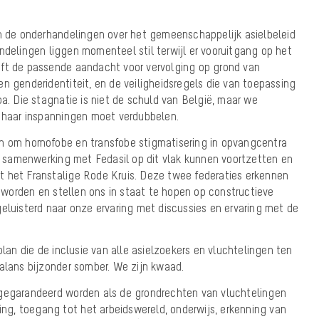
in de onderhandelingen over het gemeenschappelijk asielbeleid
ndelingen liggen momenteel stil terwijl er vooruitgang op het
eft de passende aandacht voor vervolging op grond van
n genderidentiteit, en de veiligheidsregels die van toepassing
pa. Die stagnatie is niet de schuld van België, maar we
g haar inspanningen moet verdubbelen.
en om homofobe en transfobe stigmatisering in opvangcentra
samenwerking met Fedasil op dit vlak kunnen voortzetten en
 het Franstalige Rode Kruis. Deze twee federaties erkennen
orden en stellen ons in staat te hopen op constructieve
eluisterd naar onze ervaring met discussies en ervaring met de
.
plan die de inclusie van alle asielzoekers en vluchtelingen ten
balans bijzonder somber. We zijn kwaad.
 gegarandeerd worden als de grondrechten van vluchtelingen
ning, toegang tot het arbeidswereld, onderwijs, erkenning van