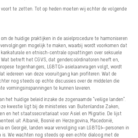
g voort te zetten. Tot op heden moeten wij echter de volgende
om de huidige praktijken in de asielprocedure te harmoniseren
n vervolgingen
mogelijk te maken, waarbij wordt voorkomen dat
 karikaturale en etnisch-centrale opvattingen over seksuele
. Wat betreft het CGVS, dat gendercoördinatoren heeft en,
uropese tegenhangers, LGBTQI+ asielaanvragen volgt, wordt
t iedereen van deze vooruitgang kan profiteren. Wat de
chter nog steeds op echte discussies over de middelen die
te vormingsinspanningen te kunnen leveren.
an het huidige beleid inzake de zogenaamde “veilige landen”.
ze kwestie ligt bij de ministeries van Buitenlandse Zaken,
n en het staatssecretariaat voor Asiel en Migratie. De lijst
enteel uit Albanië, Bosnië en Herzegovina, Macedonië,
dia en Georgië, landen waar vervolging van LGBTQI+-personen in
m is. We wachten nog steeds op een echte dialoog met de