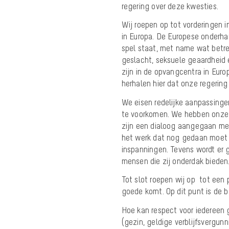
regering over deze kwesties.
Wij roepen op tot vorderingen 
in Europa
. De Europese onderha
spel staat, met name wat betr
geslacht, seksuele geaardheid e
zijn in de opvangcentra in Euro
herhalen hier dat onze regerin
We eisen redelijke aanpassing
te voorkomen. We hebben onze 
zijn een dialoog aangegaan met
het werk dat nog gedaan moet w
inspanningen. Tevens wordt er g
mensen die zij onderdak bieden
Tot slot roepen wij op tot een 
goede komt. Op dit punt is de 
Hoe kan respect voor iedereen
(gezin, geldige verblijfsvergun