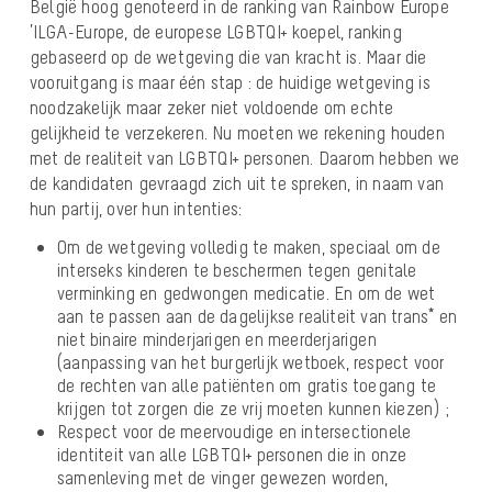
België hoog genoteerd in de ranking van Rainbow Europe
’ILGA-Europe, de europese LGBTQI+ koepel, ranking
gebaseerd op de wetgeving die van kracht is. Maar die
vooruitgang is maar één stap : de huidige wetgeving is
noodzakelijk maar zeker niet voldoende om echte
gelijkheid te verzekeren.
Nu moeten we rekening houden
met de realiteit van LGBTQI+ personen. Daarom hebben we
de kandidaten gevraagd zich uit te spreken, in naam van
hun partij, over hun intenties:
Om de wetgeving volledig te maken, speciaal om de
interseks kinderen te beschermen tegen genitale
verminking en gedwongen medicatie. En om de wet
aan te passen aan de dagelijkse realiteit van trans* en
niet binaire minderjarigen en meerderjarigen
(aanpassing van het burgerlijk wetboek, respect voor
de rechten van alle patiënten om gratis toegang te
krijgen tot zorgen die ze vrij moeten kunnen kiezen) ;
Respect voor de meervoudige en intersectionele
identiteit van alle LGBTQI+ personen die in onze
samenleving met de vinger gewezen worden,