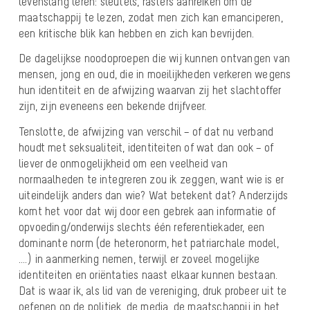
levenslang leren: sleutels, rasters aanreiken om de
maatschappij te lezen, zodat men zich kan emanciperen,
een kritische blik kan hebben en zich kan bevrijden.
De dagelijkse noodoproepen die wij kunnen ontvangen van
mensen, jong en oud, die in moeilijkheden verkeren wegens
hun identiteit en de afwijzing waarvan zij het slachtoffer
zijn, zijn eveneens een bekende drijfveer.
Tenslotte, de afwijzing van verschil – of dat nu verband
houdt met seksualiteit, identiteiten of wat dan ook – of
liever de onmogelijkheid om een veelheid van
normaalheden te integreren zou ik zeggen, want wie is er
uiteindelijk anders dan wie? Wat betekent dat? Anderzijds
komt het voor dat wij door een gebrek aan informatie of
opvoeding/onderwijs slechts één referentiekader, een
dominante norm (de heteronorm, het patriarchale model,
….) in aanmerking nemen, terwijl er zoveel mogelijke
identiteiten en oriëntaties naast elkaar kunnen bestaan.
Dat is waar ik, als lid van de vereniging, druk probeer uit te
oefenen op de politiek, de media, de maatschappij in het