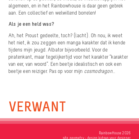
algemeen, en in het Rainbowhouse is daar geen gebrek
aan. Een collectief en welwillend borrelen!
Als je een held was?
Ah, het Proust gedeelte, toch? (lacht). Oh nou, ik weet
het niet, ik zou zeggen een manga karakter dat ik kende
tijdens mijn jeugd. Albator bijvoorbeeld. Voor de
piratenkant, maar tegelijkertijd voor het karakter “karakter
van eer, van woord”. Een beetje idealistisch en ook een
beetje een reiziger. Pas op voor mijn
cosmodragon
…
VERWANT
RainbowHouse 2026
site
geometry
- design
kidnap your designer