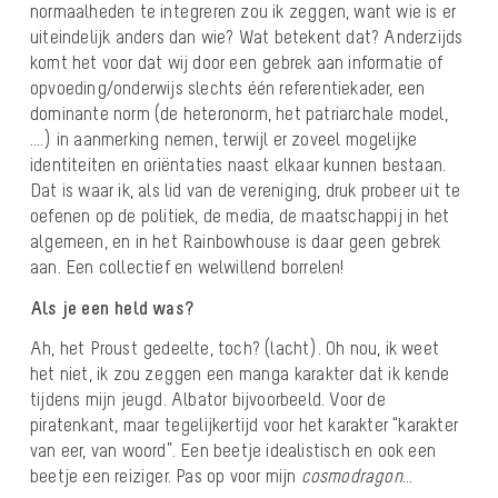
normaalheden te integreren zou ik zeggen, want wie is er
uiteindelijk anders dan wie? Wat betekent dat? Anderzijds
komt het voor dat wij door een gebrek aan informatie of
opvoeding/onderwijs slechts één referentiekader, een
dominante norm (de heteronorm, het patriarchale model,
….) in aanmerking nemen, terwijl er zoveel mogelijke
identiteiten en oriëntaties naast elkaar kunnen bestaan.
Dat is waar ik, als lid van de vereniging, druk probeer uit te
oefenen op de politiek, de media, de maatschappij in het
algemeen, en in het Rainbowhouse is daar geen gebrek
aan. Een collectief en welwillend borrelen!
Als je een held was?
Ah, het Proust gedeelte, toch? (lacht). Oh nou, ik weet
het niet, ik zou zeggen een manga karakter dat ik kende
tijdens mijn jeugd. Albator bijvoorbeeld. Voor de
piratenkant, maar tegelijkertijd voor het karakter “karakter
van eer, van woord”. Een beetje idealistisch en ook een
beetje een reiziger. Pas op voor mijn
cosmodragon
…