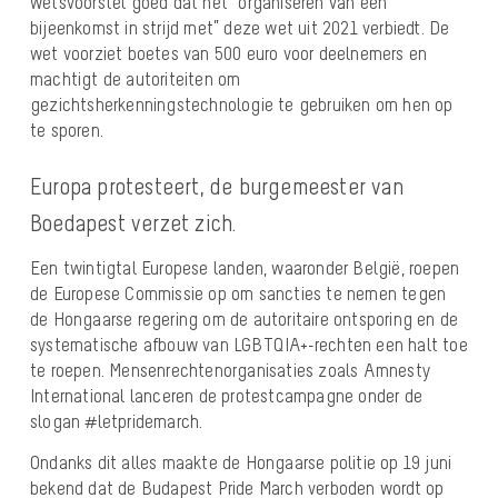
wetsvoorstel goed dat het “organiseren van een
bijeenkomst in strijd met” deze wet uit 2021 verbiedt. De
wet voorziet boetes van 500 euro voor deelnemers en
machtigt de autoriteiten om
gezichtsherkenningstechnologie te gebruiken om hen op
te sporen.
Europa protesteert, de burgemeester van
Boedapest verzet zich.
Een twintigtal Europese landen, waaronder België, roepen
de Europese Commissie op om sancties te nemen tegen
de Hongaarse regering om de autoritaire ontsporing en de
systematische afbouw van LGBTQIA+-rechten een halt toe
te roepen.
Mensenrechtenorganisaties zoals Amnesty
International lanceren de protestcampagne onder de
slogan
#letpridemarch
.
Ondanks dit alles maakte de Hongaarse politie op 19 juni
bekend dat de Budapest Pride March verboden wordt op