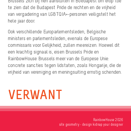
Brussels zich bij hen aansluiten in Boedapest om erop toe
te zien dat de Budapest Pride de rechten en de vrijheid
van vergadering van LGBTQIA+-personen veiligstelt het
hele jaar door.
Ook verschillende Europarlementsleden, Belgische
ministers en parlementsleden, evenals de Europese
commissaris voor Gelijkheid, zullen meereizen. Hoewel dit
een krachtig signaal is, eisen Brussels Pride en
RainbowHouse Brussels meer van de Europese Unie:
concrete sancties tegen lidstaten,
zoals Hongarije, die de
vrijheid van vereniging en meningsuiting ernstig schenden.
VERWANT
RainbowHouse 2026
site
geometry
- design
kidnap your designer