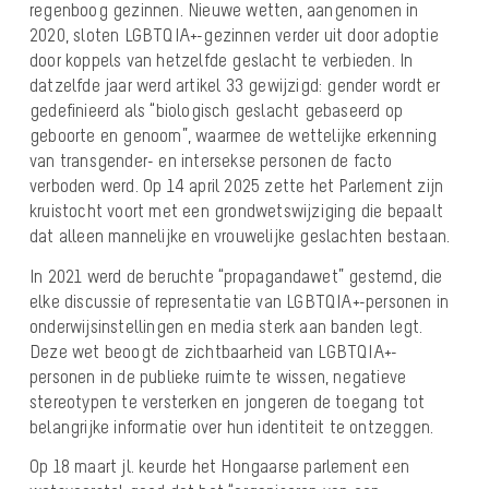
regenboog gezinnen. Nieuwe wetten, aangenomen in
2020, sloten LGBTQIA+-gezinnen verder uit door adoptie
door koppels van hetzelfde geslacht te verbieden. In
datzelfde jaar werd artikel 33 gewijzigd: gender wordt er
gedefinieerd als “biologisch geslacht gebaseerd op
geboorte en genoom”, waarmee de wettelijke erkenning
van transgender- en intersekse personen de facto
verboden werd. Op 14 april 2025 zette het Parlement zijn
kruistocht voort met een grondwetswijziging die bepaalt
dat alleen mannelijke en vrouwelijke geslachten bestaan.
In 2021 werd de beruchte “propagandawet” gestemd, die
elke discussie of representatie van LGBTQIA+-personen in
onderwijsinstellingen en media sterk aan banden legt.
Deze wet beoogt de zichtbaarheid van LGBTQIA+-
personen in de publieke ruimte te wissen, negatieve
stereotypen te versterken en jongeren de toegang tot
belangrijke informatie over hun identiteit te ontzeggen.
Op 18 maart jl. keurde het Hongaarse parlement een