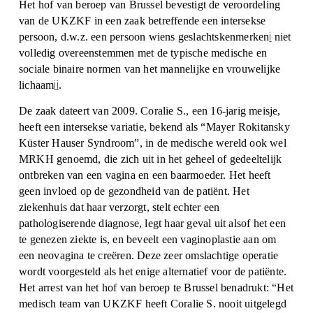
Het hof van beroep van Brussel bevestigt de veroordeling
van de UKZKF in een zaak betreffende een intersekse
i
persoon, d.w.z. een persoon wiens geslachtskenmerken
niet
volledig overeenstemmen met de typische medische en
sociale binaire normen van het mannelijke en vrouwelijke
ii
lichaam
.
De zaak dateert van 2009. Coralie S., een 16-jarig meisje,
heeft een intersekse variatie, bekend als “Mayer Rokitansky
Küster Hauser Syndroom”, in de medische wereld ook wel
MRKH genoemd, die zich uit in het geheel of gedeeltelijk
ontbreken van een vagina en een baarmoeder. Het heeft
geen invloed op de gezondheid van de patiënt. Het
ziekenhuis dat haar verzorgt, stelt echter een
pathologiserende diagnose, legt haar geval uit alsof het een
te genezen ziekte is, en beveelt een vaginoplastie aan om
een neovagina te creëren. Deze zeer omslachtige operatie
wordt voorgesteld als het enige alternatief voor de patiënte.
Het arrest van het hof van beroep te Brussel benadrukt: “Het
medisch team van UKZKF heeft Coralie S. nooit uitgelegd