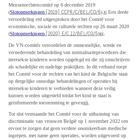
Mensenrechtencomité op 6 december 2019
(2019) CCPR/C/BEL/CO/6
xi
(
Slotopmerkingen
).
Een derde
veroordeling erd uitgesproken door het Comité voor
economische, sociale en culturele rechten op 26 maart 2020
(2020) E/C.12/BEL/CO/5
xii
(
Slotopmerkingen
)
.
De VN-comités veroordelen de onmenselijke, wrede en
vernederende behandeling van normalisatieprocedures die
intersekse kinderen worden opgelegd en die zij omschrijven
als schadelijke en nadelige praktijken. In dit verband roept
het Comité voor de rechten van het kind de Belgische staat
op dergelijke onnodige behandelingen of operaties bij
intersekse kinderen te verbieden wanneer deze veilig
kunnen worden uitgesteld totdat het kind in staat is
xiii
geïnformeerde toestemming te geven
.
Tot slot vermaande het Comité voor de uitbanning van
discriminatie van vrouwen België op 1 november 2022 om
ervoor te zorgen dat geen verdere onomkeerbare medische
ingrepen, met name geen operaties, worden uitgevoerd op