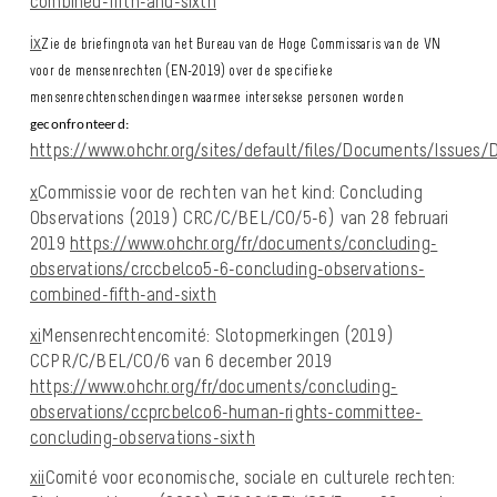
combined-fifth-and-sixth
ix
Zie de briefingnota van het Bureau van de Hoge Commissaris van de VN
voor de mensenrechten (EN-2019) over de specifieke
mensenrechtenschendingen waarmee intersekse personen worden
geconfronteerd:
https://www.ohchr.org/sites/default/files/Documents/Issues
x
Commissie voor de rechten van het kind: Concluding
Observations (2019) CRC/C/BEL/CO/5-6) van 28 februari
2019
https://www.ohchr.org/fr/documents/concluding-
observations/crccbelco5-6-concluding-observations-
combined-fifth-and-sixth
xi
Mensenrechtencomité: Slotopmerkingen (2019)
CCPR/C/BEL/CO/6 van 6 december 2019
https://www.ohchr.org/fr/documents/concluding-
observations/ccprcbelco6-human-rights-committee-
concluding-observations-sixth
xii
Comité voor economische, sociale en culturele rechten: