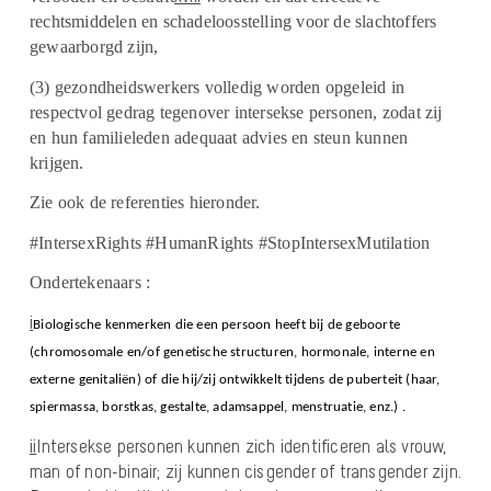
rechtsmiddelen en schadeloosstelling voor de slachtoffers
gewaarborgd zijn,
(3) gezondheidswerkers volledig worden opgeleid in
respectvol gedrag tegenover intersekse personen, zodat zij
en hun familieleden adequaat advies en steun kunnen
krijgen.
Zie ook de referenties hieronder.
#IntersexRights #HumanRights #StopIntersexMutilation
Ondertekenaars :
i
Biologische kenmerken die een persoon heeft bij de geboorte
(chromosomale en/of genetische structuren, hormonale, interne en
externe genitaliën) of die hij/zij ontwikkelt tijdens de puberteit (haar,
spiermassa, borstkas, gestalte, adamsappel, menstruatie, enz.) .
ii
Intersekse personen kunnen zich identificeren als vrouw,
man of non-binair; zij kunnen cisgender of transgender zijn.