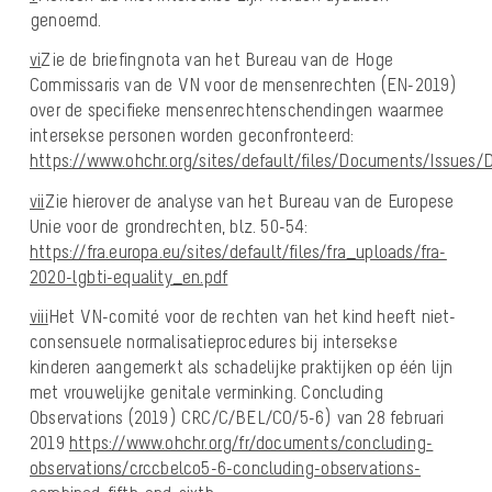
genoemd.
vi
Zie de briefingnota van het Bureau van de Hoge
Commissaris van de VN voor de mensenrechten (EN-2019)
over de specifieke mensenrechtenschendingen waarmee
intersekse personen worden geconfronteerd:
https://www.ohchr.org/sites/default/files/Documents/Issues
vii
Zie hierover de analyse van het Bureau van de Europese
Unie voor de grondrechten, blz. 50-54:
https://fra.europa.eu/sites/default/files/fra_uploads/fra-
2020-lgbti-equality_en.pdf
viii
Het VN-comité voor de rechten van het kind heeft niet-
consensuele normalisatieprocedures bij intersekse
kinderen aangemerkt als schadelijke praktijken op één lijn
met vrouwelijke genitale verminking. Concluding
Observations (2019) CRC/C/BEL/CO/5-6) van 28 februari
2019
https://www.ohchr.org/fr/documents/concluding-
observations/crccbelco5-6-concluding-observations-