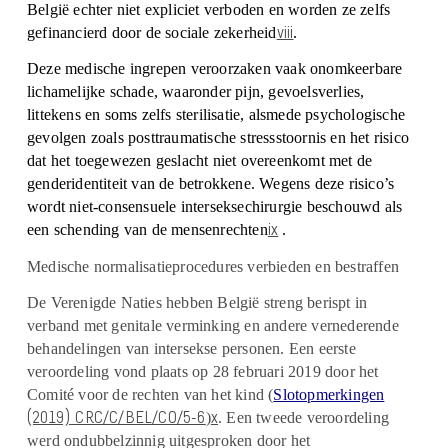
België echter niet expliciet verboden en worden ze zelfs
viii
gefinancierd door de sociale zekerheid
.
Deze medische ingrepen veroorzaken vaak onomkeerbare
lichamelijke schade, waaronder pijn, gevoelsverlies,
littekens en soms zelfs sterilisatie, alsmede psychologische
gevolgen zoals posttraumatische stressstoornis en het risico
dat het toegewezen geslacht niet overeenkomt met de
genderidentiteit van de betrokkene. Wegens deze risico’s
wordt niet-consensuele interseksechirurgie beschouwd als
ix
een schending van de mensenrechten
.
Medische normalisatieprocedures verbieden en bestraffen
De Verenigde Naties hebben België streng berispt in
verband met genitale verminking en andere vernederende
behandelingen van intersekse personen. Een eerste
veroordeling vond plaats op 28 februari 2019 door het
Comité voor de rechten van het kind (
Slotopmerkingen
(2019) CRC/C/BEL/CO/5-6
x
)
. Een tweede veroordeling
werd ondubbelzinnig uitgesproken door het