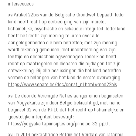
intersexuees
xvi
Artikel 22bis van de Belgische Grondwet bepaalt: Ieder
kind heeft recht op eerbiediging van zijn morele,
lichamelijke, psychische en seksuele integriteit. Ieder kind
heeft het recht zijn mening te uiten over alle
aangelegenheden die hem betreffen; met zijn mening
wordt rekening gehouden, met inachtneming van zijn
leeftijd en onderscheidingsvermogen. Ieder kind heeft
recht op maatregelen en diensten die bijdragen tot zijn
ontwikkeling. Bij alle beslissingen die het kind betreffen,
vormen de belangen van het kind de eerste overweging.
https://www.senate.be/doc/const_nl.html#mod22bis
xvii
De door de Verenigde Naties aangenomen beginselen
van Yogyakarta zijn door België bekrachtigd, met name
beginsel 32 van de PJ+10 dat het recht op lichamelijke en
geestelijke integriteit bevestigt:
https://yogyakartaprinciples.org/principe-32-pj10
.
xviii
In 2016 bekrachtigde België het Verdrag van Istanbul