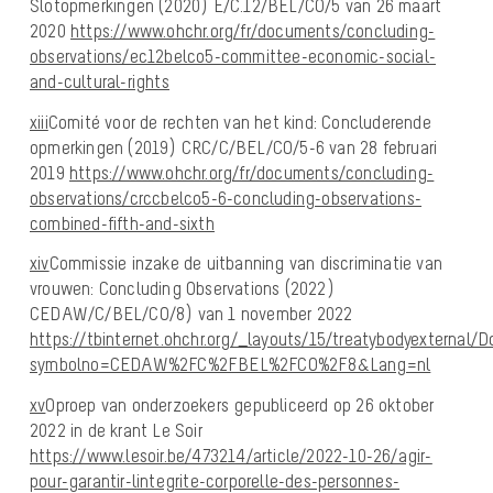
Slotopmerkingen (2020) E/C.12/BEL/CO/5 van 26 maart
2020
https://www.ohchr.org/fr/documents/concluding-
observations/ec12belco5-committee-economic-social-
and-cultural-rights
xiii
Comité voor de rechten van het kind: Concluderende
opmerkingen (2019) CRC/C/BEL/CO/5-6 van 28 februari
2019
https://www.ohchr.org/fr/documents/concluding-
observations/crccbelco5-6-concluding-observations-
combined-fifth-and-sixth
xiv
Commissie inzake de uitbanning van discriminatie van
vrouwen: Concluding Observations (2022)
CEDAW/C/BEL/CO/8) van 1 november 2022
https://tbinternet.ohchr.org/_layouts/15/treatybodyexternal/
symbolno=CEDAW%2FC%2FBEL%2FCO%2F8&Lang=nl
xv
Oproep van onderzoekers gepubliceerd op 26 oktober
2022 in de krant Le Soir
https://www.lesoir.be/473214/article/2022-10-26/agir-
pour-garantir-lintegrite-corporelle-des-personnes-