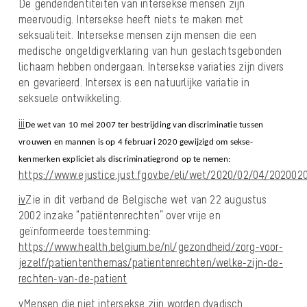
De genderidentiteiten van intersekse mensen zijn
meervoudig. Intersekse heeft niets te maken met
seksualiteit. Intersekse mensen zijn mensen die een
medische ongeldigverklaring van hun geslachtsgebonden
lichaam hebben ondergaan. Intersekse variaties zijn divers
en gevarieerd. Intersex is een natuurlijke variatie in
seksuele ontwikkeling.
iii
De wet van 10 mei 2007 ter bestrijding van discriminatie tussen
vrouwen en mannen is op 4 februari 2020 gewijzigd om sekse-
kenmerken expliciet als discriminatiegrond op te nemen:
https://www.ejustice.just.fgov.be/eli/wet/2020/02/04/202002
iv
Zie in dit verband de Belgische wet van 22 augustus
2002 inzake “patiëntenrechten” over vrije en
geïnformeerde toestemming:
https://www.health.belgium.be/nl/gezondheid/zorg-voor-
jezelf/patiententhemas/patientenrechten/welke-zijn-de-
rechten-van-de-patient
v
Mensen die niet intersekse zijn worden dyadisch