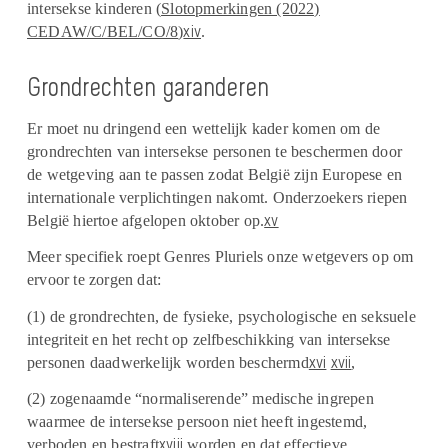
intersekse kinderen (
Slotopmerkingen (2022)
xiv
CEDAW/C/BEL/CO/8
)
.
Grondrechten garanderen
Er moet nu dringend een wettelijk kader komen om de
grondrechten van intersekse personen te beschermen door
de wetgeving aan te passen zodat België zijn Europese en
internationale verplichtingen nakomt. Onderzoekers riepen
xv
België hiertoe afgelopen oktober op.
Meer specifiek roept Genres Pluriels onze wetgevers op om
ervoor te zorgen dat:
(1) de grondrechten, de fysieke, psychologische en seksuele
integriteit en het recht op zelfbeschikking van intersekse
xvi
xvii
personen daadwerkelijk worden beschermd
,
(2) zogenaamde “normaliserende” medische ingrepen
waarmee de intersekse persoon niet heeft ingestemd,
xviii
verboden en bestraft
worden en dat effectieve