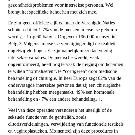
gezondheidsproblemen voor intersekse personen. Wel
brengt het specifieke behoeften met zich mee.
Er zijn geen officiële cijfers, maar de Verenigde Naties
schatten dat tot 1,7% van de mensen intersekse geboren
vi
wordt
: 1 op 60 baby’s. Ongeveer 196.000 mensen in
België. Volgens intersekse verenigingen ligt de realiteit
ongetwijfeld hoger. Er zijn namelijk meer dan veertig
intersekse variaties. De medische wereld, vaak
ongeïnformeerd, heeft nog te vaak de neiging om lichamen
te willen “normaliseren”, te “corrigeren” door medische
behandeling of chirurgie. In heel Europa zegt 62% van de
ondervraagde intersekse personen dat zij een chirurgische
behandeling hebben meegemaakt, 49% een hormonale
vii
behandeling en 47% een andere behandeling
.
Veel van deze operaties veranderen het uiterlijk of de
seksuele functie van de genitaliën, zoals
clitorisverkleiningen, verwijdering van functionele testikels
en vaginoplastieken. Momenteel zijn deze procedures in