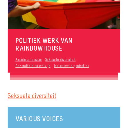
POLITIEK WERK VAN
RAINBOWHOUSE
Antidiscriminatie
Seksuele diversiteit
Gezondheid en welzijn
Inclusieve organisaties
Seksuele diversiteit
VARIOUS VOICES