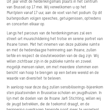
Dit jaar vindt de herdenkingsmars plaats in het centrum
van Brussel op 17 mei. Wij verwelkomen u op het
Muntplein vanaf 17 uur, aan de voet van het podium. Op dit
buitenpodium volgen speeches, getuigenissen, optredens
en concerten elkaar op.
Langs het parcours van de herdenkingsmars zal een
street-art muurschildering het trotse en serene portret van
Ihsane tonen. Met het innemen van deze publieke ruimte
en met de hedendaagse herinnering aan Ihsane, zullen
liefde en respect de sleutelwoorden van de dag zijn. Wij
willen zichtbaar zijn in de publieke ruimte en zoveel
mogelijk mensen raken, om met meerdere stemmen een
bericht van hoop te brengen op een betere wereld en de
waarde van diversiteit te beleven.
In aanloop naar deze dag zullen sensibiliserings-bijeenkom
sten plaatsvinden in Brusselse scholen en jeugdhuizen. In
lijn met de doelen van de Ihsane Jarfi Stichting, willen wij
de jeugd betrekken, die de toekomst draagt, en de
herinnering overdragen teneinde nooit meer te vergeten!