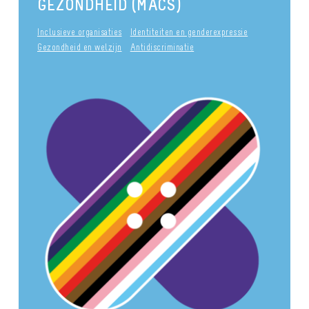
GEZONDHEID (MACS)
Inclusieve organisaties
Identiteiten en genderexpressie
Gezondheid en welzijn
Antidiscriminatie