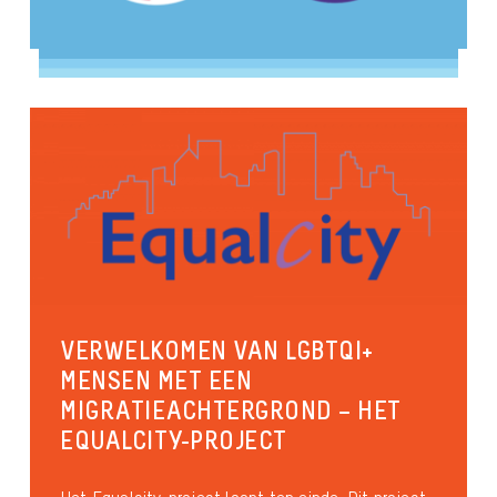
VERWELKOMEN VAN LGBTQI+
MENSEN MET EEN
MIGRATIEACHTERGROND – HET
EQUALCITY-PROJECT