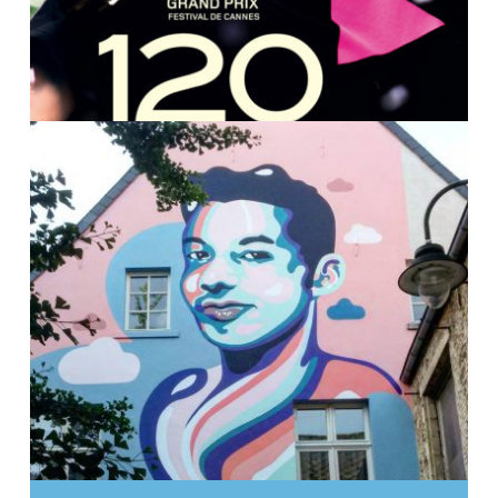
“120 SLAGEN PER MINUTEN.” WE
ZAGEN HET VOOR U!
Brussel: Het RainbowHouse team was deze
donderdag 10 augustus aanwezig op de
Onderwijs en jongeren
persvertoning van de film “120 slagen per...
Cultuur en vrijetijdsbesteding