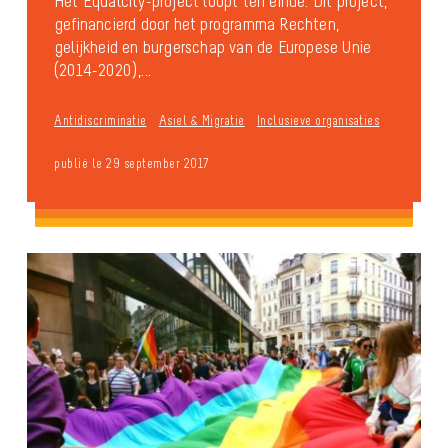
Het Equalcity-project loopt ten einde. Dit project,
gefinancierd door het programma Rechten,
gelijkheid en burgerschap van de Europese Unie
(2014-2020),...
Antidiscriminatie
Asiel & Migratie
Inclusieve organisaties
publié le 29 september 2017