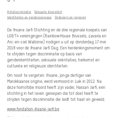
Antidiscriminatie
Seksuele diversiteit
Identiteiten en genderexpressie
Onderwijs en jongeren
De Ihsane Jarfi Stichting en de drie regionale koepels van
LGBTI+ verenigingen (RainbowHouse Brussels, çavaria en
Arc-en-ciel Wallonie) nodigen u uit op donderdag 17 mei
2018 voor de Ihsane Jarfi Dag. Een herdenkingsmoment om
te strijden tegen discriminatie op basis van
genderidentiteiten, seksuele oriëntaties, herkomst en
culturele en religieuze identiteiten.
Om nooit te vergeten: Ihsane, jonge dertiger van
Marokkaanse origine, werd vermoord in Luik in 2012. Na
deze homofobe moord heeft zijn vader, Hassan Jarfi, een
stichting in het leven geroepen die tot doel heeft te
strijden tegen discriminatie die leidt tot haat en geweld.
www.fondation-ihsane-jarfi
.be