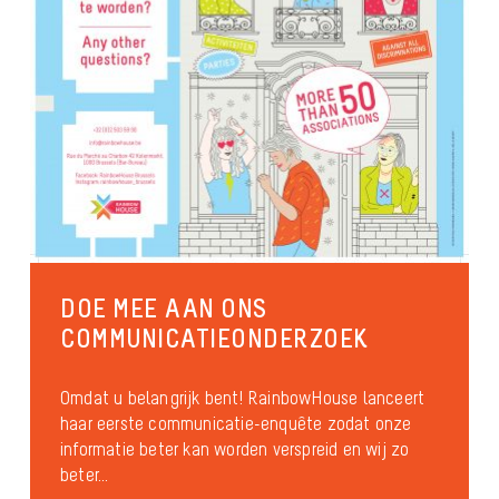
DOE MEE AAN ONS
COMMUNICATIEONDERZOEK
Omdat u belangrijk bent! RainbowHouse lanceert
haar eerste communicatie-enquête zodat onze
informatie beter kan worden verspreid en wij zo
beter...