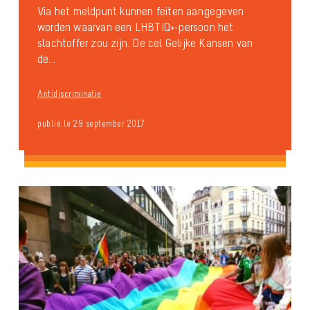
Via het meldpunt kunnen feiten aangegeven
worden waarvan een LHBTIQ+-persoon het
slachtoffer zou zijn. De cel Gelijke Kansen van
de...
Antidiscriminatie
publié le 29 september 2017