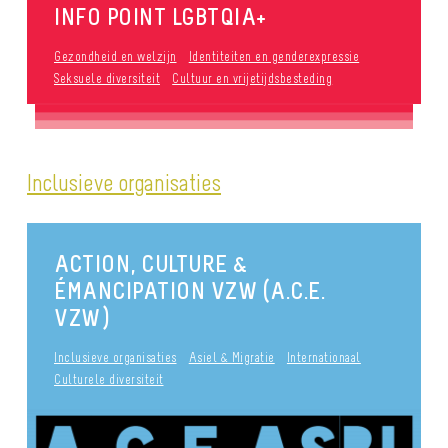
INFO POINT LGBTQIA+
Gezondheid en welzijn
Identiteiten en genderexpressie
Seksuele diversiteit
Cultuur en vrijetijdsbesteding
Inclusieve organisaties
ACTION, CULTURE &
ÉMANCIPATION VZW (A.C.E.
VZW)
Inclusieve organisaties
Asiel & Migratie
Internationaal
Culturele diversiteit