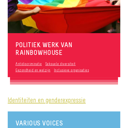
POLITIEK WERK VAN
RAINBOWHOUSE
Antidiscriminatie
Seksuele diversiteit
Gezondheid en welzijn
Inclusieve organisaties
Identiteiten en genderexpressie
VARIOUS VOICES