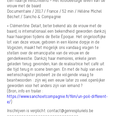
Een haartje verschillend – Het voorbeeldige leven van de
vrouw met de baard
Documentaire / 2017 / France / 52 min / Hélène Michel
Béchet / Sancho & Compagnie
« Clémentine Delait, beter bekend als de vrouw met de
baard, is internationaal een bekendheid geworden dankzij
haar haargroei tijdens de Belle Époque. Het ongelooflijke
lot van deze vrouw, geboren in een kleine dorpje in de
Vogezen, maakt het mogelijk ons vandaag vragen te
stellen over de emancipatie van de vrouw en de
genderkwestie. Dankzij haar memoires, enkele jaren
geleden terug gevonden, kan de realisatrice het café uit
die tijd terug in scene brengen. En met de hulp van een
wetenschapster probeert ze de volgende vraag te
beantwoorden : zijn wij een eeuw later zo veel openlijker
geworden voor het anders zijn van iemand ?
(Bron, info en trailer :
https://www.sanchoetcompagnie.fr/film/un-poil-different-
e/
)
Inschrijven is verplicht: contact@genrespluriels.be