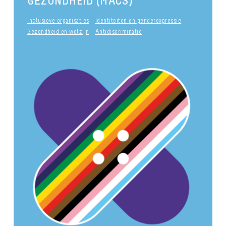
GEZONDHEID (MACS)
Inclusieve organisaties
Identiteiten en genderexpressie
Gezondheid en welzijn
Antidiscriminatie