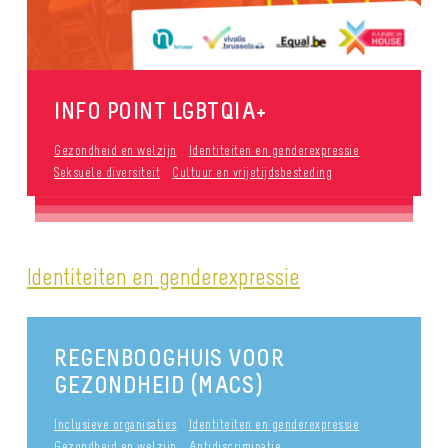
INFO POINT LGBTQIA+
Gezondheid en welzijn
Identiteiten en genderexpressie
Seksuele diversiteit
Cultuur en vrijetijdsbesteding
Identiteiten en genderexpressie
REGENBOOGHUIS VOOR
GEZONDHEID (MACS)
Inclusieve organisaties
Identiteiten en genderexpressie
Gezondheid en welzijn
Antidiscriminatie