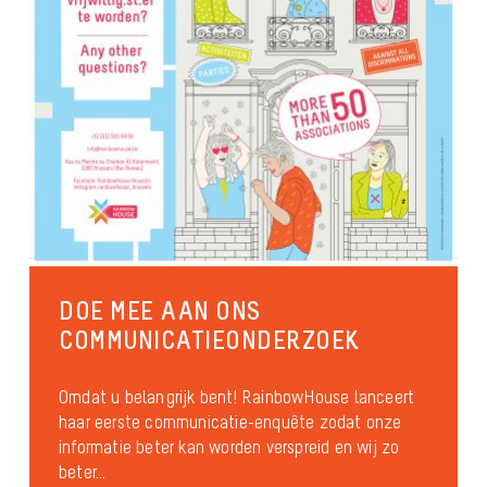
DOE MEE AAN ONS
COMMUNICATIEONDERZOEK
Omdat u belangrijk bent! RainbowHouse lanceert
haar eerste communicatie-enquête zodat onze
informatie beter kan worden verspreid en wij zo
beter...