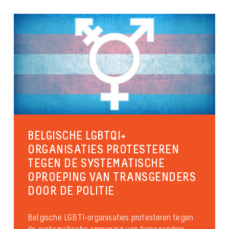
BELGISCHE LGBTQI+
ORGANISATIES PROTESTEREN
TEGEN DE SYSTEMATISCHE
OPROEPING VAN TRANSGENDERS
DOOR DE POLITIE
Belgische LGBTI-organisaties protesteren tegen