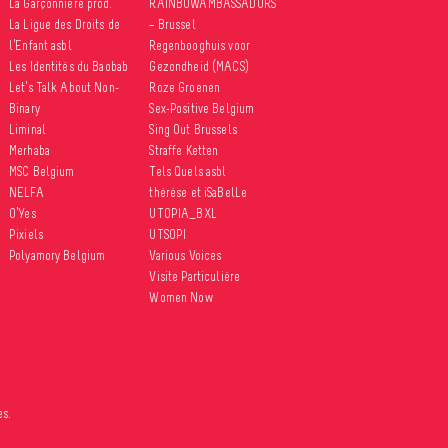
La Garçonnière prod.
RAINBOWAMBASSADORS
La Ligue des Droits de
– Brussel
l’Enfant asbl
Regenbooghuis voor
Les Identités du Baobab
Gezondheid (MACS)
Let’s Talk About Non-
Roze Groenen
Binary
Sex-Positive Belgium
Liminal
Sing Out Brussels
Merhaba
Straffe Ketten
MSC Belgium
Tels Quels asbl
NELFA
thérèse et iSaBelLe
O’Yes
UTOPIA_BXL
Pixiels
UTSOPI
Polyamory Belgium
Various Voices
Visite Particulière
Women Now
es.