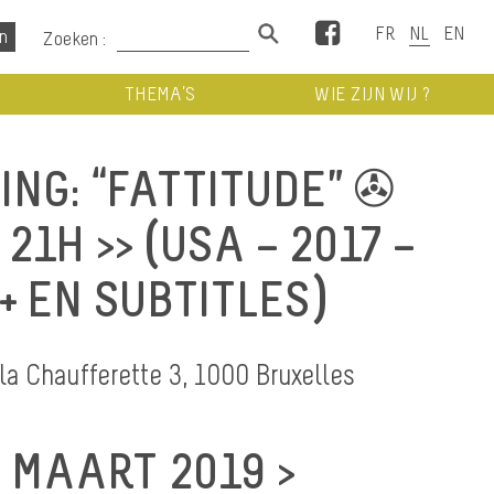
Facebook
Zoeken :
THEMA’S
WIE ZIJN WIJ ?
NG: “FATTITUDE” ✇
 21H >> (USA – 2017 –
 + EN SUBTITLES)
 la Chaufferette 3, 1000 Bruxelles
 MAART 2019 >