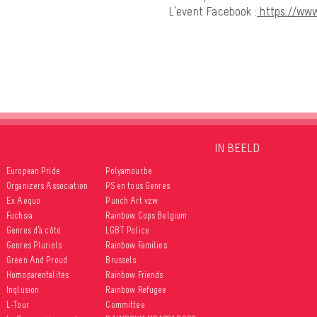
L’event Facebook :
https://www
IN BEELD
European Pride
Polyamour.be
Organizers Association
PS en tous Genres
Ex Aequo
Punch Art vzw
Fuchsia
Rainbow Cops Belgium
Genres d’à côté
LGBT Police
Genres Pluriels
Rainbow Families
Green And Proud
Brussels
Homoparentalités
Rainbow Friends
Inqlusion
Rainbow Refugee
L-Tour
Committee