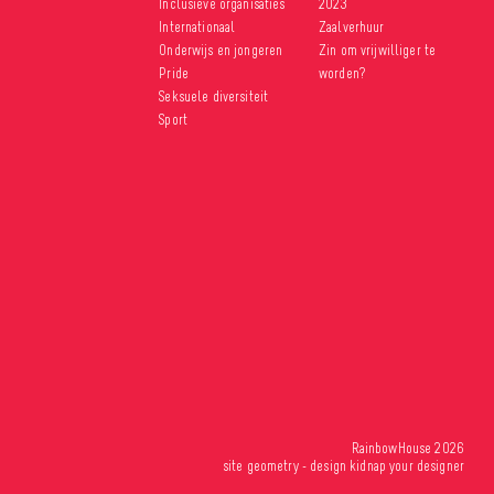
Inclusieve organisaties
2023
Internationaal
Zaalverhuur
Onderwijs en jongeren
Zin om vrijwilliger te
Pride
worden?
Seksuele diversiteit
Sport
RainbowHouse 2026
site
geometry
- design
kidnap your designer