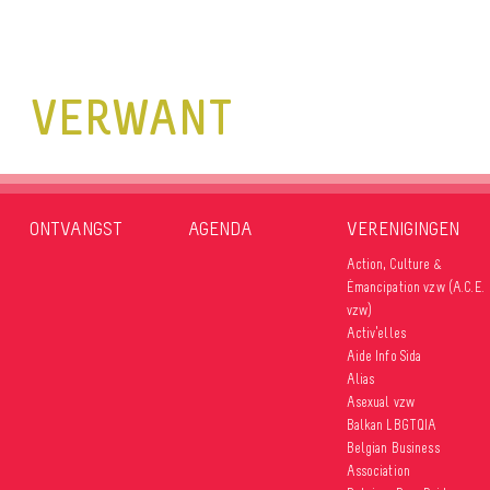
VERWANT
ONTVANGST
AGENDA
VERENIGINGEN
Action, Culture &
Émancipation vzw (A.C.E.
vzw)
Activ’elles
Aide Info Sida
Alias
Asexual vzw
Balkan LBGTQIA
Belgian Business
Association