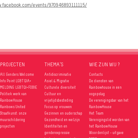
.facebook.com/events/970946893111115/
PROJECTEN
THEMA’S
WIE ZIJN WIJ ?
All Genders Welcome
Antidiscriminatie
Contacts
Info Point LGBTQIA+
Asiel & Migratie
De diensten van
MELDING LGBTQI+FOBIE
Culturele diversiteit
Rainbowhouse in één
Politiek werk van
Cultuur en
oogopslag
RainbowHouse
vrijetijdsbesteding
De verenigingsbar van het
Rainbows United
Focus op vrouwen
RainbowHouse
Straatkunst: onze
Gezinnen en ouderschap
Het Team
muurschildering
Gezondheid en welzijn
Verenigingslid worden van
projecten
Identiteiten en
het RainbowHouse
genderexpressie
Woordenlijst – uitgave