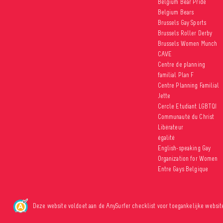
Belgium Bear Pride
Belgium Bears
Brussels Gay Sports
Brussels Roller Derby
Brussels Women Munch
CAVE
Centre de planning
familial Plan F
Centre Planning Familial
Jette
Cercle Etudiant LGBTQI
Communauté du Christ
Libérateur
égalité
English-speaking Gay
Organization for Women
Entre Gays Belgique
Deze website voldoet aan de AnySurfer checklist voor toegankelijke websit