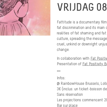
VRIJDAG 0
Fattitude is a documentary film
fat discrimination and its main 
realities of fat shaming and fa
culture, spreading the message 
cruel, unkind or downright unjus
change.
In collaboration with
Fat Positi
Presentation of
Fat Positivity 
***
Infos:
@ RainbowHouse Brussels, Lolle
3€ (inclus: un ticket-boisson d
Sans réservation
Les projections commencent 20
Bar sur place