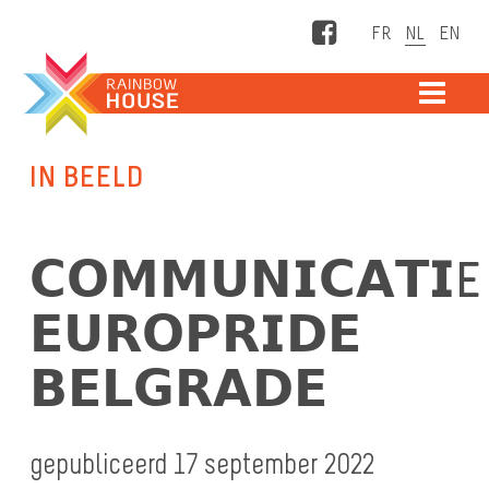
Facebook
ME
IN BEELD
𝗖𝗢𝗠𝗠𝗨𝗡𝗜𝗖𝗔𝗧𝗜E
𝗘𝗨𝗥𝗢𝗣𝗥𝗜𝗗𝗘
𝗕𝗘𝗟𝗚𝗥𝗔𝗗𝗘
gepubliceerd 17 september 2022