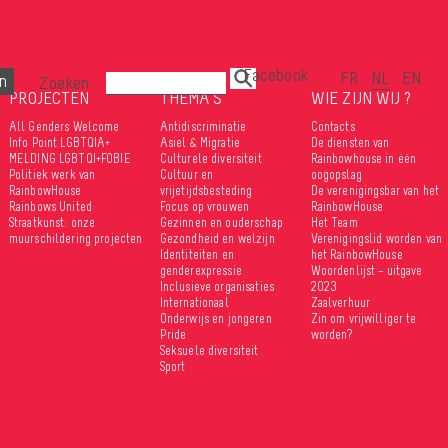
Facebook
Zoeken :
PROJECTEN
THEMA’S
WIE ZIJN WIJ ?
All Genders Welcome
Antidiscriminatie
Contacts
Info Point LGBTQIA+
Asiel & Migratie
De diensten van
MELDING LGBTQI+FOBIE
Culturele diversiteit
Rainbowhouse in één
Politiek werk van
Cultuur en
oogopslag
RainbowHouse
vrijetijdsbesteding
De verenigingsbar van het
Rainbows United
Focus op vrouwen
RainbowHouse
Straatkunst: onze
Gezinnen en ouderschap
Het Team
muurschildering projecten
Gezondheid en welzijn
Verenigingslid worden van
Identiteiten en
het RainbowHouse
genderexpressie
Woordenlijst – uitgave
Inclusieve organisaties
2023
Internationaal
Zaalverhuur
Onderwijs en jongeren
Zin om vrijwilliger te
Pride
worden?
Seksuele diversiteit
Sport