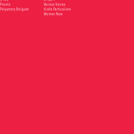
Pixiels
Various Voices
Polyamory Belgium
Visite Particulière
Women Now