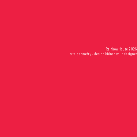
RainbowHouse 2026
site
geometry
- design
kidnap your designer