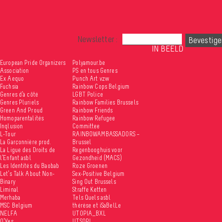
Newsletter :
IN BEELD
European Pride Organizers
Polyamour.be
Association
PS en tous Genres
Ex Aequo
Punch Art vzw
Fuchsia
Rainbow Cops Belgium
Genres d’à côté
LGBT Police
Genres Pluriels
Rainbow Families Brussels
Green And Proud
Rainbow Friends
Homoparentalités
Rainbow Refugee
Inqlusion
Committee
L-Tour
RAINBOWAMBASSADORS –
La Garçonnière prod.
Brussel
La Ligue des Droits de
Regenbooghuis voor
l’Enfant asbl
Gezondheid (MACS)
Les Identités du Baobab
Roze Groenen
Let’s Talk About Non-
Sex-Positive Belgium
Binary
Sing Out Brussels
Liminal
Straffe Ketten
Merhaba
Tels Quels asbl
MSC Belgium
thérèse et iSaBelLe
NELFA
UTOPIA_BXL
O’Yes
UTSOPI