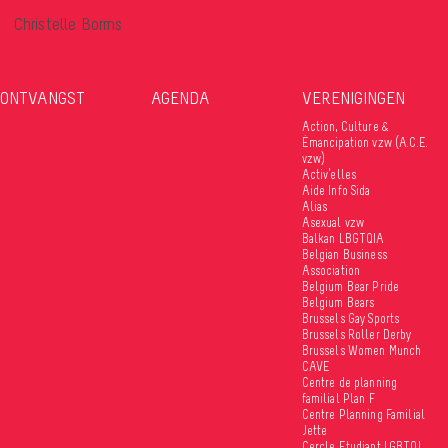
Christelle Borms
ONTVANGST
AGENDA
VERENIGINGEN
Action, Culture &
Émancipation vzw (A.C.E.
vzw)
Activ’elles
Aide Info Sida
Alias
Asexual vzw
Balkan LBGTQIA
Belgian Business
Association
Belgium Bear Pride
Belgium Bears
Brussels Gay Sports
Brussels Roller Derby
Brussels Women Munch
CAVE
Centre de planning
familial Plan F
Centre Planning Familial
Jette
Cercle Etudiant LGBTQI